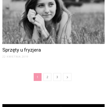
Sprzęty u fryzjera
22 KWIETNIA 2019
1
2
3