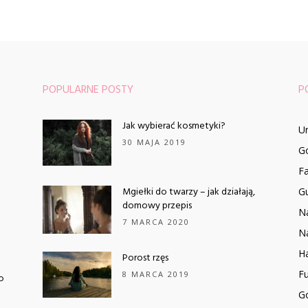
POPULARNE POSTY
P
Jak wybierać kosmetyki?
U
30 MAJA 2019
Go
F
Mgiełki do twarzy – jak działają,
G
domowy przepis
Na
7 MARCA 2020
Na
Ha
Porost rzęs
Fu
8 MARCA 2019
o
G