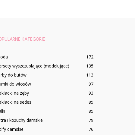
OPULARNE KATEGORIE
roda
172
rsety wyszczuplające (modelujące)
135
arby do butów
113
umki do włosów
97
kładki na zęby
93
kładki na sedes
85
lki
85
tra i kożuchy damskie
79
olfy damskie
76