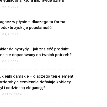
ielęgnacyjną, która naprawdę działa
8 MAJA 2026
agnez w płynie – dlaczego ta forma
roduktu zyskuje popularność
8 MAJA 2026
akier do hybrydy – jak znaleźć produkt
dealnie dopasowany do twoich potrzeb?
4 MAJA 2026
ukienki damskie – dlaczego ten element
arderoby niezmiennie definiuje kobiecy
tyl i codzienną elegancję?
0 MARCA 2026