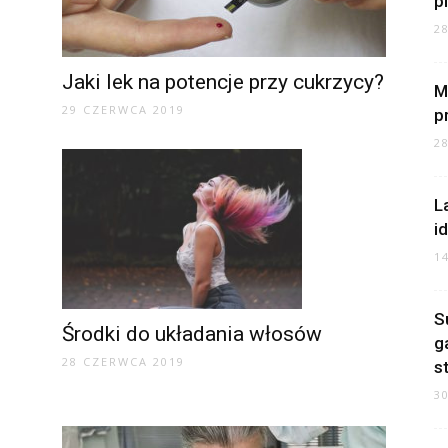
p
2
Jaki lek na potencje przy cukrzycy?
M
29 CZERWCA 2019
p
2
L
i
1
S
Środki do układania włosów
g
28 CZERWCA 2019
s
3