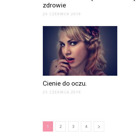
zdrowie
26 CZERWCA 2019
Cienie do oczu.
25 CZERWCA 2019
1
2
3
4