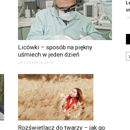
L
u
2
Licówki – sposób na piękny
Ka
uśmiech w jeden dzień
26 CZERWCA 2019
Rozświetlacz do twarzy – jak go