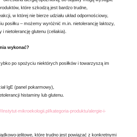
roduktów, które szkodzą jest bardzo trudne,
reakcji, w której nie bierze udziału układ odpornościowy,
 posiłku – możemy wyróżnić m.in. nietolerancję laktozy,
 i nietolerancję glutenu (celiakia).
ania wykonać?
zybko po spożyciu niektórych posiłków i towarzyszą im
ciał IgE (panel pokarmowy),
tolerancji histaminy lub glutenu.
//instytut-mikroekologii.pl/kategoria-produktu/alergie-i-
łądkowo-jelitowe, które trudno jest powiązać z konkretnymi