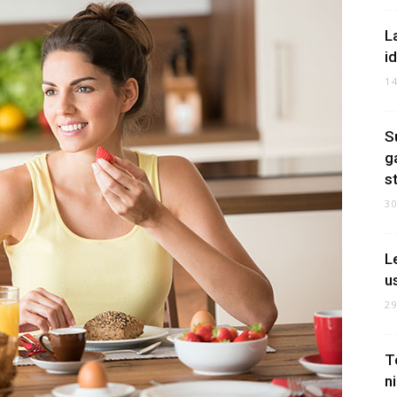
L
i
1
S
g
s
3
L
u
2
T
n