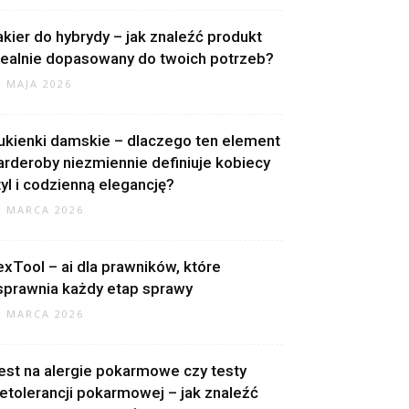
akier do hybrydy – jak znaleźć produkt
dealnie dopasowany do twoich potrzeb?
4 MAJA 2026
ukienki damskie – dlaczego ten element
arderoby niezmiennie definiuje kobiecy
tyl i codzienną elegancję?
0 MARCA 2026
exTool – ai dla prawników, które
sprawnia każdy etap sprawy
9 MARCA 2026
est na alergie pokarmowe czy testy
ietolerancji pokarmowej – jak znaleźć