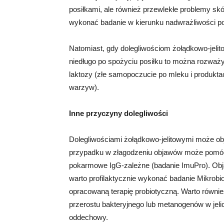
posiłkami, ale również przewlekłe problemy skó
wykonać badanie w kierunku nadwrażliwości p
Natomiast, gdy dolegliwościom żołądkowo-jeli
niedługo po spożyciu posiłku to można rozważyć
laktozy (złe samopoczucie po mleku i produkta
warzyw).
Inne przyczyny dolegliwości
Dolegliwościami żołądkowo-jelitowymi może obj
przypadku w złagodzeniu objawów może pomóc d
pokarmowe IgG-zależne (badanie ImuPro). Obja
warto profilaktycznie wykonać badanie Mikrobiot
opracowaną terapię probiotyczną. Warto równ
przerostu bakteryjnego lub metanogenów w jel
oddechowy.