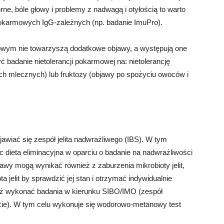
rne, bóle głowy i problemy z nadwagą i otyłością to warto
okarmowych IgG-zależnych (np. badanie ImuPro).
towym nie towarzyszą dodatkowe objawy, a występują one
 badanie nietolerancji pokarmowej na: nietolerancję
ch mlecznych) lub fruktozy (objawy po spożyciu owoców i
awiać się zespół jelita nadwrażliwego (IBS). W tym
ieta eliminacyjna w oparciu o badanie na nadwrażliwości
wy mogą wynikać również z zaburzenia mikrobioty jelit,
a jelit by sprawdzić jej stan i otrzymać indywidualnie
ież wykonać badania w kierunku SIBO/IMO (zespół
icie). W tym celu wykonuje się wodorowo-metanowy test