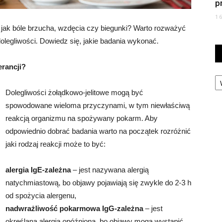
p
1
 jak bóle brzucha, wzdęcia czy biegunki? Warto rozważyć
olegliwości. Dowiedz się, jakie badania wykonać.
erancji?
Ka
Dolegliwości żołądkowo-jelitowe mogą być
spowodowane wieloma przyczynami, w tym niewłaściwą
reakcją organizmu na spożywany pokarm. Aby
odpowiednio dobrać badania warto na początek rozróżnić
jaki rodzaj reakcji może to być:
alergia IgE-zależna
– jest nazywana alergią
natychmiastową, bo objawy pojawiają się zwykle do 2-3 h
od spożycia alergenu,
nadwrażliwość pokarmowa IgG-zależna
– jest
określana alergią opóźnioną, bo objawy mogą wystąpić