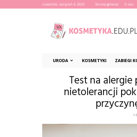
czwartek, sierpień 6, 2026
Strona główna
O nas
Kosmetyka.edu.pl
URODA
KOSMETYKI
ZABIEGI 
Test na alergi
nietolerancji po
przyczyn
1