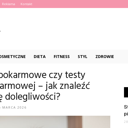
Reklama
Kontakt
KOSMETYCZNE
DIETA
FITNESS
STYL
ZDROWIE
e pokarmowe czy testy
karmowej – jak znaleźć
ę dolegliwości?
S
6 MARCA 2026
p
2