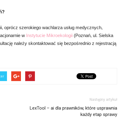
ń?
gii, oprócz szerokiego wachlarza usług medycznych,
tacjonarnie w
Instytucie Mikroekologii
(Poznań, ul. Sielska
ltację należy skontaktować się bezpośrednio z rejestracją
ter
Następny artykuł
LexTool – ai dla prawników, które usprawnia
każdy etap sprawy