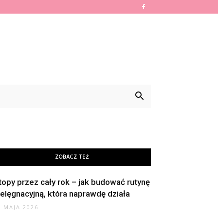
ZOBACZ TEŻ
topy przez cały rok – jak budować rutynę
ielęgnacyjną, która naprawdę działa
8 MAJA 2026