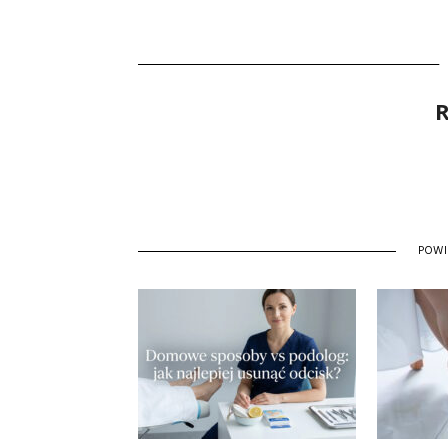
R
POW