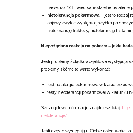
nawet do 72 h, więc samodzielne ustalenie p
nietolerancja pokarmowa
– jest to rodzaj 
objawy zwykle występują szybko po spożyciu
nietolerancję fruktozy, nietolerancję histaminy
Niepożądana reakcja na pokarm – jakie bad
Jeśli problemy żołądkowo-jelitowe występują s
problemy skórne to warto wykonać:
test na alergie pokarmowe w klasie przeciw
testy nietolerancji pokarmowej w kierunku nie
Szczegółowe informacje znajdujesz tutaj:
https:
nietolerancje/
Jeśli często występują u Ciebie dolegliwości żo