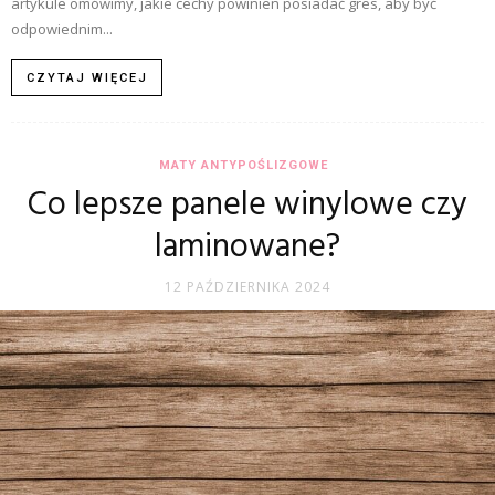
artykule omówimy, jakie cechy powinien posiadać gres, aby być
odpowiednim...
CZYTAJ WIĘCEJ
MATY ANTYPOŚLIZGOWE
Co lepsze panele winylowe czy
laminowane?
12 PAŹDZIERNIKA 2024