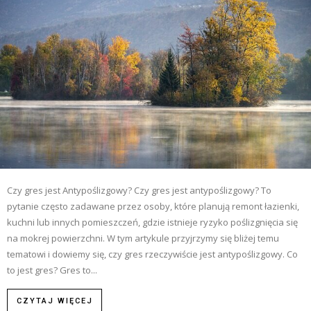
Czy gres jest Antypoślizgowy? Czy gres jest antypoślizgowy? To
pytanie często zadawane przez osoby, które planują remont łazienki,
kuchni lub innych pomieszczeń, gdzie istnieje ryzyko poślizgnięcia się
na mokrej powierzchni. W tym artykule przyjrzymy się bliżej temu
tematowi i dowiemy się, czy gres rzeczywiście jest antypoślizgowy. Co
to jest gres? Gres to...
CZYTAJ WIĘCEJ