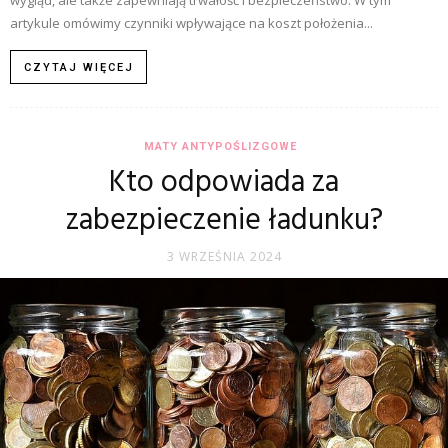
wygląd, ale także zapewniają trwałość i bezpieczeństwo. W tym
artykule omówimy czynniki wpływające na koszt położenia...
CZYTAJ WIĘCEJ
MATY ANTYPOŚLIZGOWE
Kto odpowiada za
zabezpieczenie ładunku?
3 WRZEŚNIA 2024