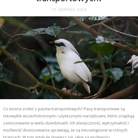
27 SIERPNIA 2024
Co można zrobić z pasów transportowych? Pasy transportowe są
niezwykle wszechstronnymi i użytecznymi narzędziami, które znajdują
zastosowanie w wielu dziedzinach. Ich elastyczność, wytrzymałość i
możliwość dostosowania sprawiają, że są niezastąpione w różnych
branżach. W tym artykule dowiesz się, jakie są możliwości