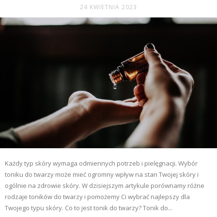
24 KWIETNIA 2023
Każdy typ skóry wymaga odmiennych potrzeb i pielęgnacji. Wybór
toniku do twarzy może mieć ogromny wpływ na stan Twojej skóry i
ogólnie na zdrowie skóry. W dzisiejszym artykule porównamy różne
rodzaje toników do twarzy i pomożemy Ci wybrać najlepszy dla
Twojego typu skóry. Co to jest tonik do twarzy? Tonik do...