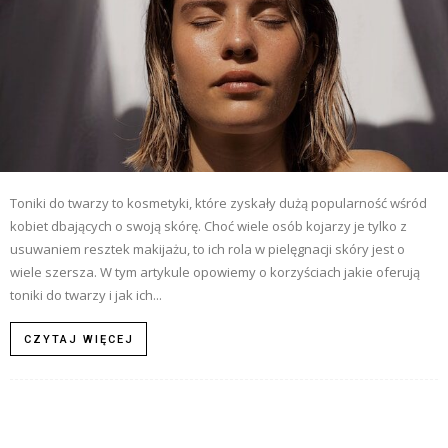
Toniki do twarzy to kosmetyki, które zyskały dużą popularność wśród
kobiet dbających o swoją skórę. Choć wiele osób kojarzy je tylko z
usuwaniem resztek makijażu, to ich rola w pielęgnacji skóry jest o
wiele szersza. W tym artykule opowiemy o korzyściach jakie oferują
toniki do twarzy i jak ich...
CZYTAJ WIĘCEJ