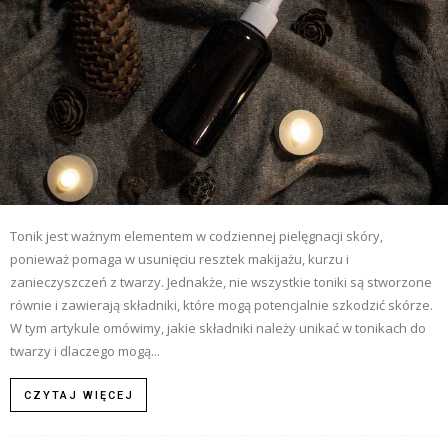
Tonik jest ważnym elementem w codziennej pielęgnacji skóry,
ponieważ pomaga w usunięciu resztek makijażu, kurzu i
zanieczyszczeń z twarzy. Jednakże, nie wszystkie toniki są stworzone
równie i zawierają składniki, które mogą potencjalnie szkodzić skórze.
W tym artykule omówimy, jakie składniki należy unikać w tonikach do
twarzy i dlaczego mogą...
CZYTAJ WIĘCEJ