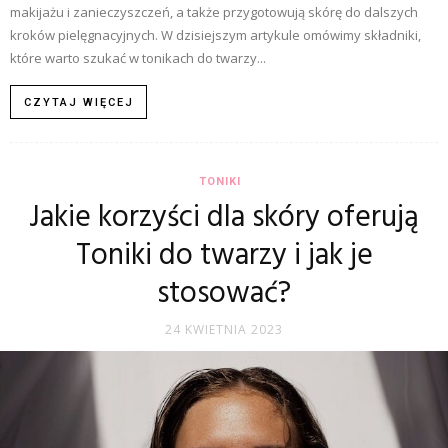
makijażu i zanieczyszczeń, a także przygotowują skórę do dalszych
kroków pielęgnacyjnych. W dzisiejszym artykule omówimy składniki,
które warto szukać w tonikach do twarzy...
CZYTAJ WIĘCEJ
TONIKI
Jakie korzyści dla skóry oferują
Toniki do twarzy i jak je
stosować?
24 KWIETNIA 2023