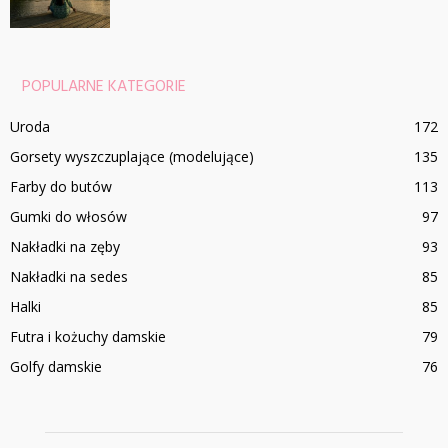
POPULARNE KATEGORIE
Uroda
172
Gorsety wyszczuplające (modelujące)
135
Farby do butów
113
Gumki do włosów
97
Nakładki na zęby
93
Nakładki na sedes
85
Halki
85
Futra i kożuchy damskie
79
Golfy damskie
76