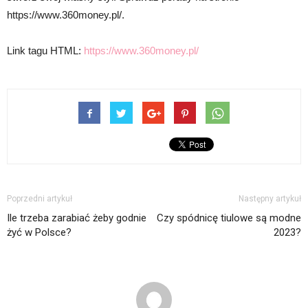
https://www.360money.pl/.
Link tagu HTML:
https://www.360money.pl/
Poprzedni artykuł
Następny artykuł
Ile trzeba zarabiać żeby godnie
Czy spódnicę tiulowe są modne
żyć w Polsce?
2023?