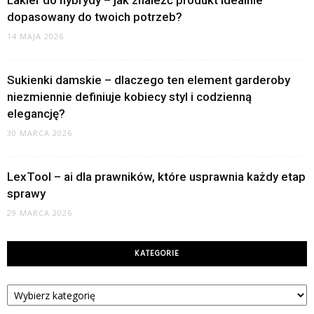
Lakier do hybrydy – jak znaleźć produkt idealnie
dopasowany do twoich potrzeb?
14 MAJA 2026
Sukienki damskie – dlaczego ten element garderoby
niezmiennie definiuje kobiecy styl i codzienną
elegancję?
30 MARCA 2026
LexTool – ai dla prawników, które usprawnia każdy etap
sprawy
29 MARCA 2026
KATEGORIE
Kategorie