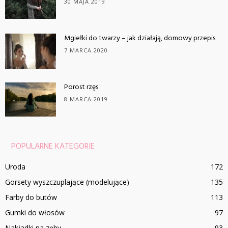
30 MAJA 2019
Mgiełki do twarzy – jak działają, domowy przepis
7 MARCA 2020
Porost rzęs
8 MARCA 2019
POPULARNE KATEGORIE
Uroda
172
Gorsety wyszczuplające (modelujące)
135
Farby do butów
113
Gumki do włosów
97
Nakładki na zęby
93