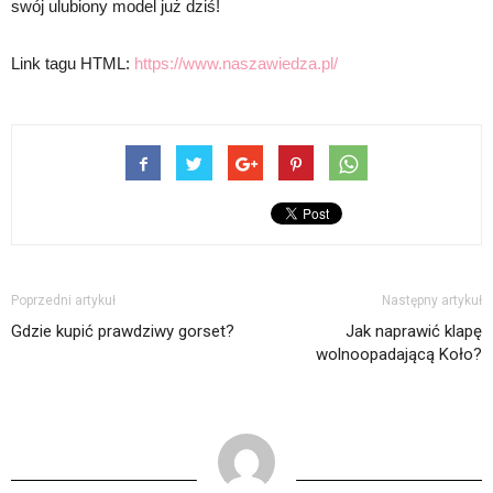
swój ulubiony model już dziś!
Link tagu HTML:
https://www.naszawiedza.pl/
Poprzedni artykuł
Następny artykuł
Gdzie kupić prawdziwy gorset?
Jak naprawić klapę
wolnoopadającą Koło?