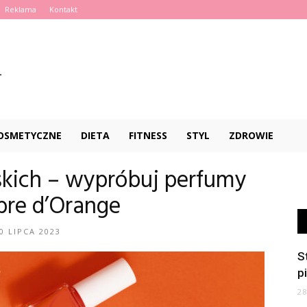
Reklama
Kontakt
KOSMETYCZNE
DIETA
FITNESS
STYL
ZDROWIE
kich – wypróbuj perfumy
ibre d’Orange
0 LIPCA 2023
S
p
2