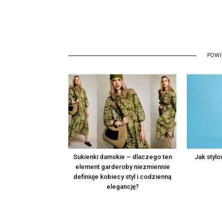
POW
Sukienki damskie – dlaczego ten
Jak styl
element garderoby niezmiennie
definiuje kobiecy styl i codzienną
elegancję?