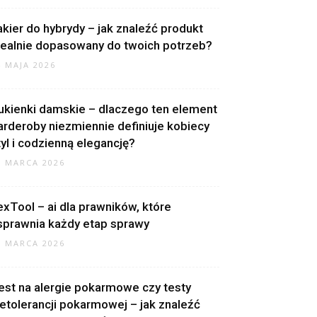
akier do hybrydy – jak znaleźć produkt
dealnie dopasowany do twoich potrzeb?
4 MAJA 2026
ukienki damskie – dlaczego ten element
arderoby niezmiennie definiuje kobiecy
tyl i codzienną elegancję?
0 MARCA 2026
exTool – ai dla prawników, które
sprawnia każdy etap sprawy
9 MARCA 2026
est na alergie pokarmowe czy testy
ietolerancji pokarmowej – jak znaleźć