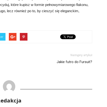
ecyduj, które kupisz w formie pełnowymiarowego flakonu,
ugo, lecz również po to, by cieszyć się eleganckim,
ter
Następny artykuł
Jakie futro do Fursuit?
edakcja