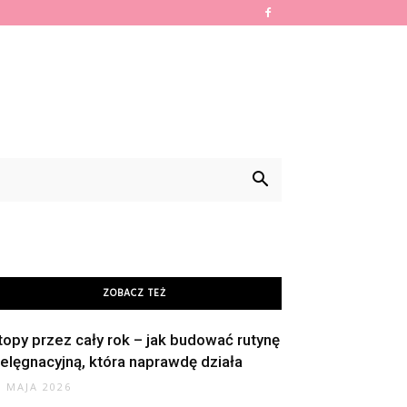
ZOBACZ TEŻ
topy przez cały rok – jak budować rutynę
ielęgnacyjną, która naprawdę działa
8 MAJA 2026