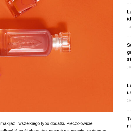
L
i
1
S
g
s
3
L
u
2
T
makijaż i wszelkiego typu dodatki. Pieczołowicie
n
kreślić swój charakter, poczuć się pewnie i w dobrym