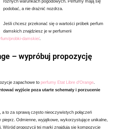
różnych warunkach pogodowych. Perfumy mają się
podobać, a nie drażnić nozdrza.
Jeśli chcesz przekonać się o wartości próbek perfum
damskich znajdziesz je w perfumerii
erfum/probki-damskie/
.
nge – wypróbuj propozycję
pozycje zapachowe to
perfumy Etat Libre d’Orange
.
ntować wyjście poza utarte schematy i porzucenie
ć, a to za sprawą często nieoczywistych połączeń
czy pieprz. Odmienne, wyjątkowe, wykorzystujące unikalne,
. Wśród propozycji tej marki znajdują się kompozycje