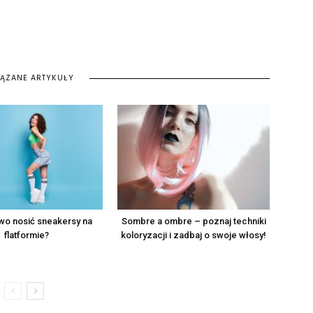
IĄZANE ARTYKUŁY
owo nosić sneakersy na
Sombre a ombre – poznaj techniki
flatformie?
koloryzacji i zadbaj o swoje włosy!