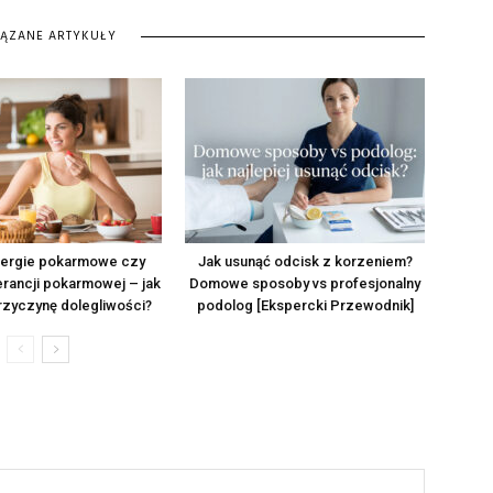
IĄZANE ARTYKUŁY
alergie pokarmowe czy
Jak usunąć odcisk z korzeniem?
lerancji pokarmowej – jak
Domowe sposoby vs profesjonalny
rzyczynę dolegliwości?
podolog [Ekspercki Przewodnik]