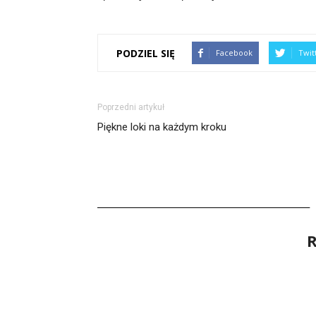
PODZIEL SIĘ
Facebook
Twit
Poprzedni artykuł
Piękne loki na każdym kroku
R