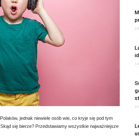
M
p
2
L
i
1
S
g
s
3
laków, jednak niewiele osób wie, co kryje się pod tym
L
 Skąd się bierze? Przedstawiamy wszystkie najważniejsze
u