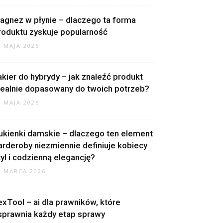
agnez w płynie – dlaczego ta forma
roduktu zyskuje popularność
8 MAJA 2026
akier do hybrydy – jak znaleźć produkt
dealnie dopasowany do twoich potrzeb?
4 MAJA 2026
ukienki damskie – dlaczego ten element
arderoby niezmiennie definiuje kobiecy
tyl i codzienną elegancję?
0 MARCA 2026
exTool – ai dla prawników, które
sprawnia każdy etap sprawy