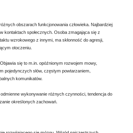
 różnych obszarach funkcjonowania człowieka. Najbardziej
 w kontaktach społecznych. Osoba zmagająca się z
taktu wzrokowego z innymi, ma skłonność do agresji,
jącym otoczeniu.
Objawia się to m.in. opóźnionym rozwojem mowy,
iem pojedynczych słów, częstym powtarzaniem,
rbalnych komunikatów.
to odmienne wykonywanie różnych czynności, tendencja do
zanie określonych zachowań.
ie rozwijającego się mózgu. Wśród najczęstszych