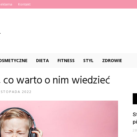
Reklama
Kontakt
KOSMETYCZNE
DIETA
FITNESS
STYL
ZDROWIE
 co warto o nim wiedzieć
ISTOPADA 2022
S
p
2