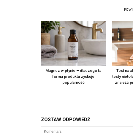
POW
Magnez w płynie – dlaczego ta
Test na 
forma produktu zyskuje
testy nieto
popularność
znaleźć p
ZOSTAW ODPOWIEDŹ