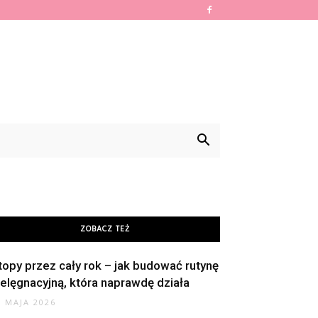
ZOBACZ TEŻ
topy przez cały rok – jak budować rutynę
ielęgnacyjną, która naprawdę działa
8 MAJA 2026