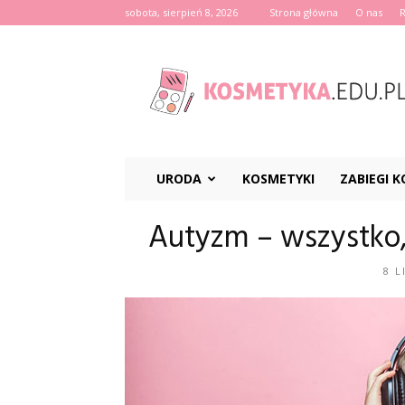
sobota, sierpień 8, 2026
Strona główna
O nas
Kosmetyka.edu.pl
URODA
KOSMETYKI
ZABIEGI 
Autyzm – wszystko,
8 L